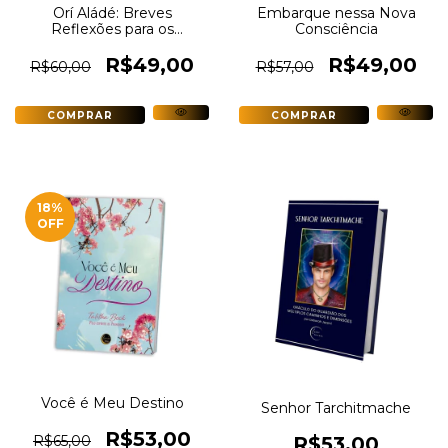
Orí Aládé: Breves
Embarque nessa Nova
Reflexões para os
Consciência
Escolhidos ao Sacerdócio
na Religião dos Orixás
R$49,00
R$49,00
R$60,00
R$57,00
18
%
OFF
Você é Meu Destino
Senhor Tarchitmache
R$53,00
R$65,00
R$53,00