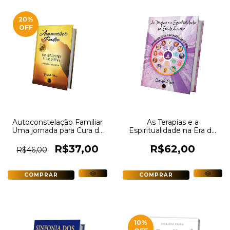
20
%
OFF
Autoconstelação Familiar
As Terapias e a
Uma jornada para Cura da
Espiritualidade na Era de
Alma: Versão Estendida
Aquário
R$37,00
R$62,00
R$46,00
10
%