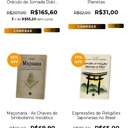
Oráculo da Jornada Diária
Planetas
+ Tarot Para Dormir |
Autoconhecimento e Paz
R$165,60
R$31,00
R$207,00
R$62,00
Interior
3
x de
R$55,20
sem juros
18
%
17
%
OFF
OFF
Maçonaria - As Chaves do
Expressões de Religiões
Simbolismo Iniciático
Japonesas no Brasil
R$69,90
R$65,00