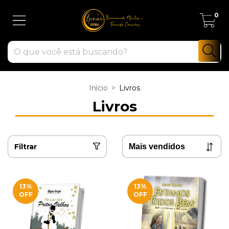
0
Início
>
Livros
Livros
Filtrar
13
%
13
%
OFF
OFF