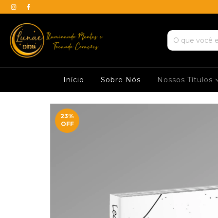
Início
Sobre Nós
Nossos Títulos
23
%
OFF