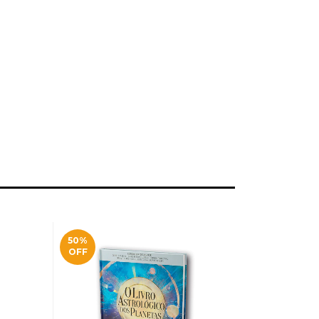
50
%
21
%
OFF
OFF