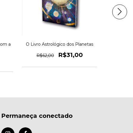
com a
O Livro Astrológico dos Planetas
Na S
R$31,00
R$62,00
R$82,
Permaneça conectado