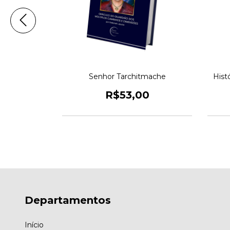
a Nova
Senhor Tarchitmache
Histó
a
R$53,00
9,00
Departamentos
Início