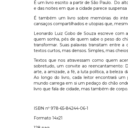
É um livro escrito a partir de São Paulo. Do alt
e das noites em que a cidade parece suspensa e
É também um livro sobre memórias do interi
cansaços compartilhados e utopias que, mesmo
Leonardo Luiz Gobo de Souza escreve com 
quem sonha, pés de quem sabe o peso do chão
transformar. Suas palavras transitam entre a
textos curtos, mas densos. Simples, mas cheio
Textos que nos atravessam como quem ace
sobretudo, um convite ao reencantamento: Da 
arte, a amizade, a fé, a luta política, a belez
Ao longo do livro, cada leitor encontrará um
mundo carrega em si um pedaço do chão onde 
livro que fala de cidade, mas também de corp
ISBN nº 978-65-84244-06-1
Formato 14x21
128 pag