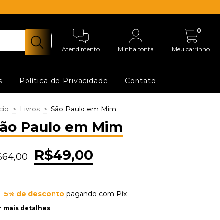
0
Atendimento
Minha conta
Meu carrinho
s
Política de Privacidade
Contato
cio
>
Livros
>
São Paulo em Mim
ão Paulo em Mim
R$49,00
$64,00
5% de desconto
pagando com Pix
r mais detalhes