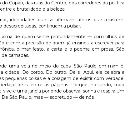
o do Copan, das ruas do Centro, dos corredores da política
ntre a brutalidade e a beleza.
or, identidades que se afirmam, afetos que resistem,
 desacreditadas, continuam a pulsar.
a alma de quem sente profundamente — com olhos de
 e com a precisão de quem já ensinou a escrever para
 crônica, o manifesto, a carta e o poema em prosa. São
s de camadas.
nde uma vela no meio do caos. São Paulo em mim é,
cidade. Do corpo. Do outro. De si. Aqui, ele celebra a
a das pequenas coisas e a coragem de existir com verdade.
 pedaço de si entre as páginas. Porque, no fundo, todo
vive e uma janela por onde observa, sonha e respira.Um
o. De São Paulo, mas — sobretudo — de nós.