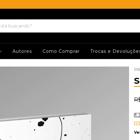
Autores
Como Comprar
Trocas e Devoluçõe
Iní
S
R
Ve